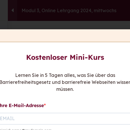
Modul 3, Online Lehrgang 2024, mittwochs
capito.ai
Consulting
Fortbildu
This content is protected, please
login
an
Sie ha
Kostenloser Mini-Kurs
Wir sind
be
Kont
Lernen Sie in 5 Tagen alles, was Sie über das
Barrierefreiheitsgesetz und barrierefreie Webseiten wisse
hen sagen
müssen.
hre E-Mail-Adresse
Links:
Rat