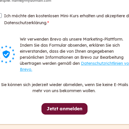
eispiel: name@mydomain.com
Web
Par
Ich möchte den kostenlosen Mini-Kurs erhalten und akzeptiere d
Logi
Datenschutzerklärung.
Login
Wir verwenden Brevo als unsere Marketing-Plattform.
Über ca
Indem Sie das Formular absenden, erklären Sie sich
För
einverstanden, dass die von Ihnen angegebenen
persönlichen Informationen an Brevo zur Bearbeitung
FA
übertragen werden gemäß den
Datenschutzrichtlinien v
Dat
Brevo.
All
Imp
Sie können sich jederzeit wieder abmelden, wenn Sie keine E-Mails
Hin
mehr von uns bekommen wollen.
Erk
Jetzt anmelden