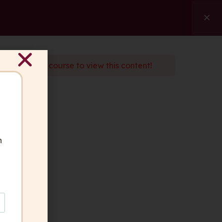
ngen
Referenzen
Über uns
Kontakt
Suche
d
enroll
in the course to view this content!
ben Fragen?
 gerne für Sie da.
akt aufnehmen
n
geber