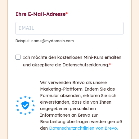
Kontakt aufnehmen
Abschlusspräsentation
Ihre E-Mail-Adresse
Abgabe
Abschlusspräsentation
Kontakt
30 Days
+ 43 316 393 449
Beispiel: name@mydomain.com
office@capito.eu
Ich möchte den kostenlosen Mini-Kurs erhalten
Headquarter
und akzeptiere die Datenschutzerklärung.
Heinrichstraße 145
8010 Graz
Wir verwenden Brevo als unsere
Austria
Marketing-Plattform. Indem Sie das
Formular absenden, erklären Sie sich
einverstanden, dass die von Ihnen
Newsletter
angegebenen persönlichen
Bleiben Sie auf dem Laufenden!
Informationen an Brevo zur
Bearbeitung übertragen werden gemäß
Zum Newsletter anmelden
den
Datenschutzrichtlinien von Brevo.