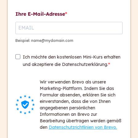
Kontakt aufnehmen
Übersetzungen
Ihre E-Mail-Adresse
Session 11, 9./10.
3
Kontakt
Dezember 2025
+ 43 316 393 449
Beispiel: name@mydomain.com
office@capito.eu
Ich möchte den kostenlosen Mini-Kurs erhalten
Headquarter
und akzeptiere die Datenschutzerklärung.
Heinrichstraße 145
8010 Graz
Wir verwenden Brevo als unsere
Austria
Marketing-Plattform. Indem Sie das
Formular absenden, erklären Sie sich
einverstanden, dass die von Ihnen
Newsletter
angegebenen persönlichen
Bleiben Sie auf dem Laufenden!
Informationen an Brevo zur
Bearbeitung übertragen werden gemäß
Zum Newsletter anmelden
den
Datenschutzrichtlinien von Brevo.