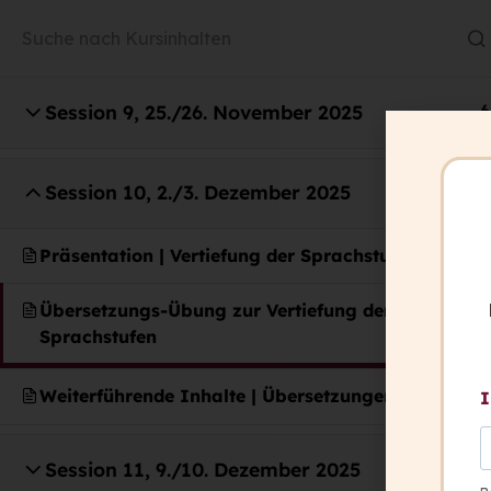
Session 9, 25./26. November 2025
6
Session 10, 2./3. Dezember 2025
3
capito ist italienisch und heißt: „Ich ha
Präsentation | Vertiefung der Sprachstufen
verstanden.”
Übersetzungs-Übung zur Vertiefung der
Wir wollen, dass in Zukunft alle Mensc
Sprachstufen
können: „Ich habe verstanden.”
Weiterführende Inhalte | Übersetzungen
I
Kontakt
Session 11, 9./10. Dezember 2025
3
+ 43 316 393 449