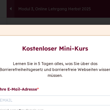
Modul 3, Online Lehrgang Herbst 2025
capito.ai
Consulting
Fortbildu
This content is protected, please
login
an
Sie ha
Kostenloser Mini-Kurs
Wir sind
be
Kont
Lernen Sie in 5 Tagen alles, was Sie über das
Barrierefreiheitsgesetz und barrierefreie Webseiten wisse
hen sagen
müssen.
hre E-Mail-Adresse
Links:
Rat