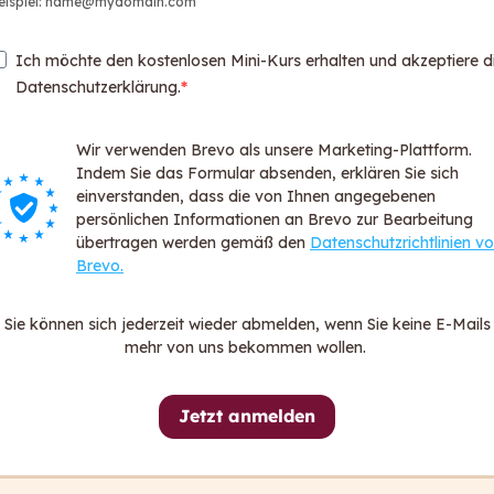
eispiel: name@mydomain.com
Web
Par
Ich möchte den kostenlosen Mini-Kurs erhalten und akzeptiere d
Logi
Datenschutzerklärung.
Login
Wir verwenden Brevo als unsere Marketing-Plattform.
Über ca
Indem Sie das Formular absenden, erklären Sie sich
För
einverstanden, dass die von Ihnen angegebenen
persönlichen Informationen an Brevo zur Bearbeitung
FA
übertragen werden gemäß den
Datenschutzrichtlinien v
Dat
Brevo.
All
Imp
Sie können sich jederzeit wieder abmelden, wenn Sie keine E-Mails
Hin
mehr von uns bekommen wollen.
Erk
Jetzt anmelden