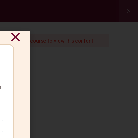
ngen
Referenzen
Über uns
Kontakt
Suche
d
enroll
in the course to view this content!
ben Fragen?
 gerne für Sie da.
akt aufnehmen
n
geber