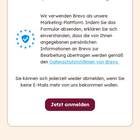
die bereits in diesen Bereichen geforscht haben.
Wir verwenden Brevo als unsere
Marketing-Plattform. Indem Sie das
Sie erforschen zum Beispiel auch, wie Menschen
Formular absenden, erklären Sie sich
mit verschiedenen Behinderungen leicht Zugang zu
einverstanden, dass die von Ihnen
Texten finden können. Die eine Person befasst sich
angegebenen persönlichen
mit Autismus, die andere mit Gehörlosen, zum
Informationen an Brevo zur
Bearbeitung übertragen werden gemäß
Beispiel. Wir haben also wirklich eine Vielzahl von
den
Datenschutzrichtlinien von Brevo.
unterschiedlichen Ansätzen. Auch der linguistisch-
theoretische Teil ist sehr hilfreich und trägt viel
Sie können sich jederzeit wieder abmelden, wenn Sie
zum Projekt bei.
keine E-Mails mehr von uns bekommen wollen.
Anja:
Das klingt wirklich interessant. Aus welchem
Jetzt anmelden
Grund wurden genau diese 4 Sprachen und 5
Länder ausgewählt?
Uschi:
Englisch ist die Hauptsprache, die in einem
internationalen Kontext verwendet wird: Das