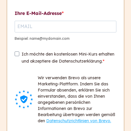
Kontakt aufnehmen
Ihre E-Mail-Adresse
Direkte Anrede
Kontakt
Dialogform
+ 43 316 393 449
Beispiel: name@mydomain.com
Das Problem mit Anschrift
office@capito.eu
und Anrede
Ich möchte den kostenlosen Mini-Kurs erhalten
Headquarter
und akzeptiere die Datenschutzerklärung.
Heinrichstraße 145
Übung
3
8010 Graz
Patientenverfügung
Wir verwenden Brevo als unsere
Austria
Marketing-Plattform. Indem Sie das
Formular absenden, erklären Sie sich
einverstanden, dass die von Ihnen
Übungsbeispiel AGB
3
Newsletter
angegebenen persönlichen
Bleiben Sie auf dem Laufenden!
Informationen an Brevo zur
Bearbeitung übertragen werden gemäß
Zum Newsletter anmelden
Checkliste für
1
den
Datenschutzrichtlinien von Brevo.
geschlechtergerechte