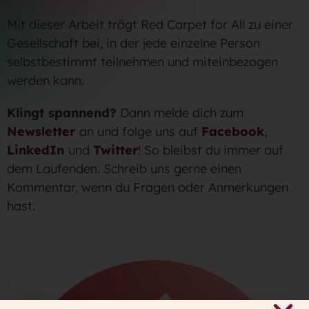
Mit dieser Arbeit trägt Red Carpet for All zu einer
Gesellschaft bei, in der jede einzelne Person
selbstbestimmt teilnehmen und miteinbezogen
werden kann.
Klingt spannend?
Dann melde dich zum
Newsletter
an und folge uns auf
Facebook
,
LinkedIn
und
Twitter
! So bleibst du immer auf
dem Laufenden. Schreib uns gerne einen
Kommentar, wenn du Fragen oder Anmerkungen
hast.