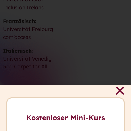
Inclusion Ireland
Französisch:
Universität Freiburg
com’access
Italienisch:
Universität Venedig
Red Carpet for All
Wie geht es jetzt weiter?
Wir werden das Projekt über die nächsten Monate
begleiten und immer wieder Einblicke in unsere
Kostenloser Mini-Kurs
Arbeit geben.