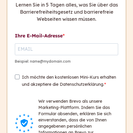
Das erwartet Sie:
Lernen Sie in 5 Tagen alles, was Sie über das
Barrierefreiheitsgesetz und barrierefreie
Einblicke in das Projekt-Team
Webseiten wissen müssen.
Informationen zum Thema
leichte Sprache
in den
verschiedenen Sprachen
Ihre E-Mail-Adresse
Interviews mit Linguistik-Expert*innen
Das Projekt startet in den kommenden Wochen
mit einem Kick-Off-Meeting. Bei dem Meeting
Beispiel: name@mydomain.com
treffen wir uns mit den Projekt-Beteiligten im
capito Hauptquartier in Graz. Neben einem
Ich möchte den kostenlosen Mini-Kurs erhalten
persönlichen Kennenlernen steht auch die Feier
und akzeptiere die Datenschutzerklärung.
des offiziellen Projektbeginns auf dem Plan.
Wir verwenden Brevo als unsere
Klingt spannend?
Dann melden Sie sich zum
Marketing-Plattform. Indem Sie das
Newsletter
an und folgen Sie uns auf
Facebook
Formular absenden, erklären Sie sich
und
LinkedIn
! So bleiben Sie immer auf dem
einverstanden, dass die von Ihnen
angegebenen persönlichen
Laufenden. Schreiben Sie uns gerne einen
Informationen an Brevo zur